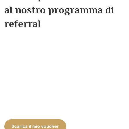
al nostro programma di
referral
Il tuo impegno a condividere il benessere con i tuoi cari
è importante per noi. Non vediamo l'ora di aiutarti a
ottenere il massimo dal nostro programma di referral.
Fai clic sul pulsante in basso per scaricare il
voucher di riferimento
A presto
La squadra di Giovanni Riboli
Scarica il mio voucher