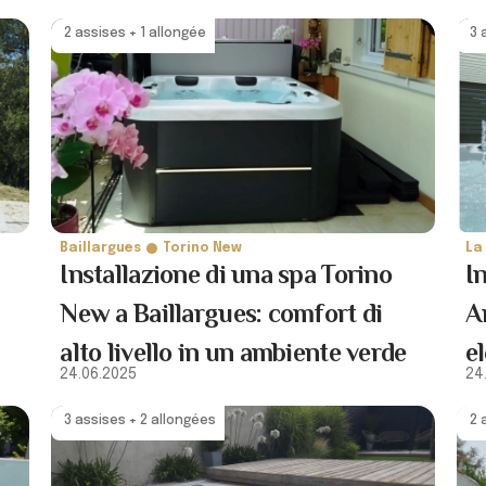
2 assises + 1 allongée
3 
Baillargues
Torino New
La
Installazione di una spa Torino
I
New a Baillargues: comfort di
A
alto livello in un ambiente verde
e
24.06.2025
24
m
3 assises + 2 allongées
2 