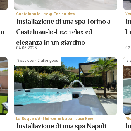
Castelnau le Lez
Torino New
Ve
Installazione di una spa Torino a
I
in
Castelnau-le-Lez: relax ed
L
eleganza in un giardino
04.06.2025
02
contemporaneo
3 assises + 2 allongées
5 
La Roque d'Anthéron
Napoli Luxe New
Mo
Installazione di una spa Napoli
I