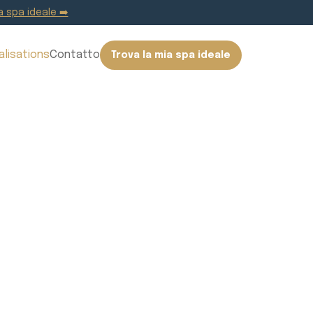
a spa ideale ➡️
alisations
Contatto
Trova la mia spa ideale