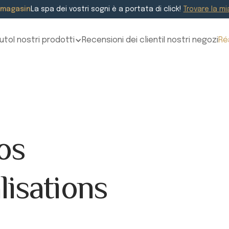
 magasin
La spa dei vostri sogni è a portata di click!
Trovare la mi
uto
I nostri prodotti
Recensioni dei clienti
I nostri negozi
Ré
os
lisations