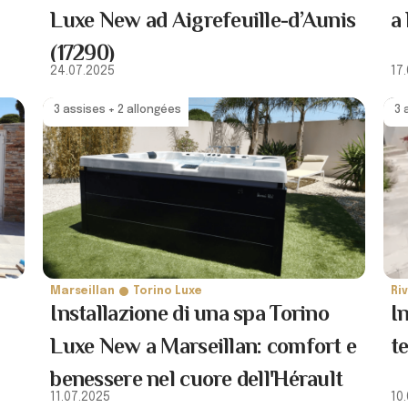
Luxe New ad Aigrefeuille-d’Aunis
a 
(17290)
24.07.2025
17
3 assises + 2 allongées
3 
Marseillan
Torino Luxe
Ri
Installazione di una spa Torino
I
Luxe New a Marseillan: comfort e
t
benessere nel cuore dell'Hérault
11.07.2025
10