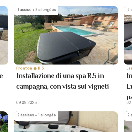
1 assise + 2 allongées
3 
Fronton
R.5
Es
e
Installazione di una spa R.5 in
I
campagna, con vista sui vigneti
L
p
09.09.2025
02
2 assises + 1 allongée
2 