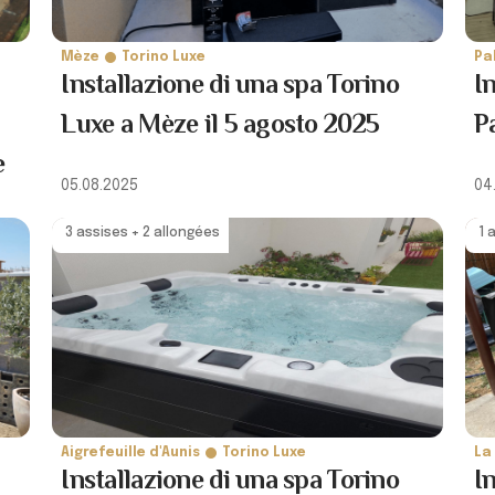
Mèze
Torino Luxe
Pa
Installazione di una spa Torino
In
Luxe a Mèze il 5 agosto 2025
P
e
05.08.2025
04
3 assises + 2 allongées
1 
Aigrefeuille d'Aunis
Torino Luxe
La
Installazione di una spa Torino
I