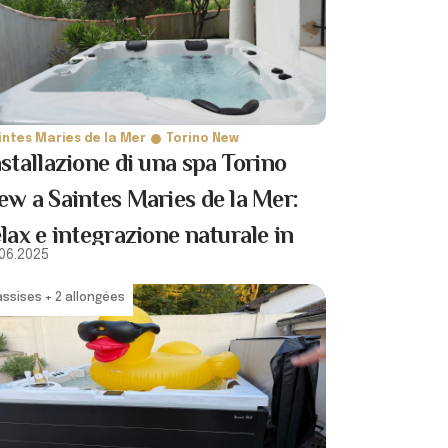
intes Maries de la Mer
Torino New
nstallazione di una spa Torino
ew a Saintes Maries de la Mer:
elax e integrazione naturale in
.06.2025
amargue
assises + 2 allongées