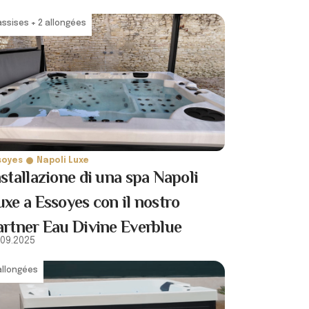
assises + 2 allongées
soyes
Napoli Luxe
nstallazione di una spa Napoli
uxe a Essoyes con il nostro
artner Eau Divine Everblue
.09.2025
allongées