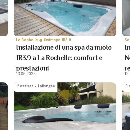
La Rochelle
Swimspa 1R3.9
Sa
Installazione di una spa da nuoto
I
1R3.9 a La Rochelle: comfort e
N
prestazioni
r
13.06.2025
12
C
2 assises + 1 allongée
3 