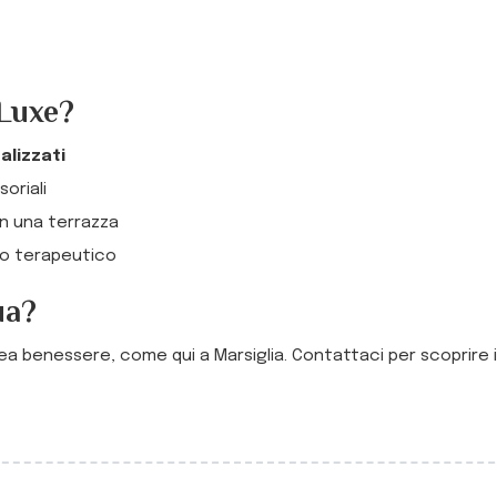
 Luxe?
alizzati
oriali
in una terrazza
e o terapeutico
ua?
ea benessere, come qui a Marsiglia. Contattaci per scoprire i no