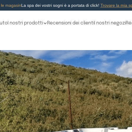
 le magasin
La spa dei vostri sogni è a portata di click!
Trovare la mia sp
uto
I nostri prodotti
Recensioni dei clienti
I nostri negozi
Ré