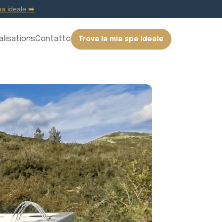
a ideale ➡️
alisations
Contatto
Trova la mia spa ideale