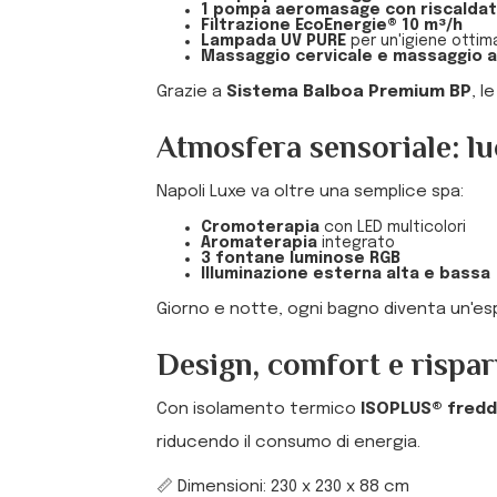
1 pompa aeromasage con riscalda
Filtrazione EcoEnergie® 10 m³/h
Lampada UV PURE
per un'igiene ottim
Massaggio cervicale e massaggio a
Grazie a
Sistema Balboa Premium BP
, l
Atmosfera sensoriale: lu
Napoli Luxe va oltre una semplice spa:
Cromoterapia
con LED multicolori
Aromaterapia
integrato
3 fontane luminose RGB
Illuminazione esterna alta e bassa
Giorno e notte, ogni bagno diventa un'es
Design, comfort e rispa
Con isolamento termico
ISOPLUS® fred
riducendo il consumo di energia.
📏 Dimensioni: 230 x 230 x 88 cm