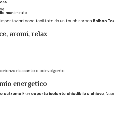
tore
ale
lle mani
mirate
e impostazioni sono facilitate da un touch screen
Balboa To
ce, aromi, relax
perienza rilassante e coinvolgente.
rmio energetico
do estremo
E un
coperta isolante chiudibile a chiave
, Nap