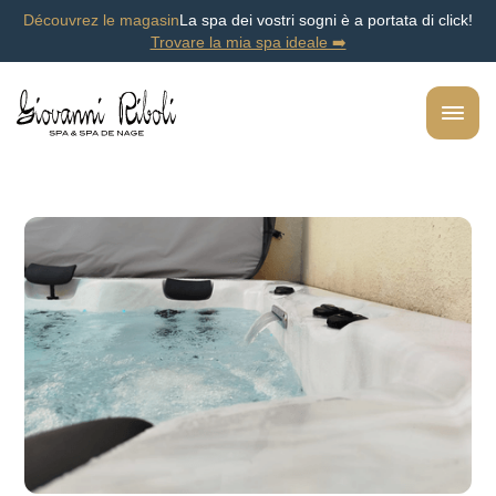
Découvrez le magasin
La spa dei vostri sogni è a portata di click!
Trovare la mia spa ideale ➡️