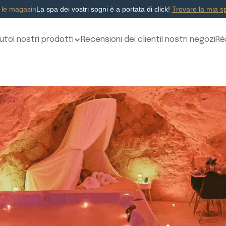
 le magasin
La spa dei vostri sogni è a portata di click!
Trovare la mia sp
uto
I nostri prodotti
Recensioni dei clienti
I nostri negozi
Ré