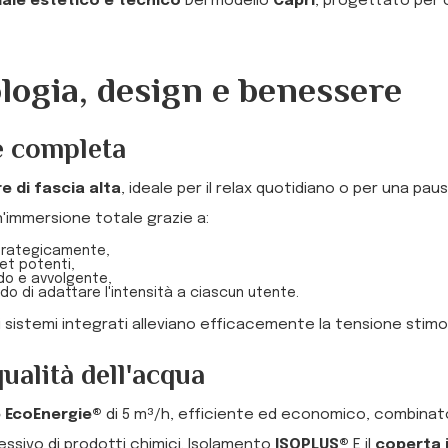
ale estetico e tecnico
Del modello
Capri
, progettato per 
logia, design e benessere
e completa
 di fascia alta
, ideale per il relax quotidiano o per una pa
n'immersione totale grazie a:
strategicamente,
et potenti,
o e avvolgente,
o di adattare l'intensità a ciascun utente.
i sistemi integrati alleviano efficacemente la tensione stimo
ualità dell'acqua
e EcoEnergie®
di 5 m³/h, efficiente ed economico, combina
sivo di prodotti chimici. Isolamento
ISOPLUS®
E il
coperta i