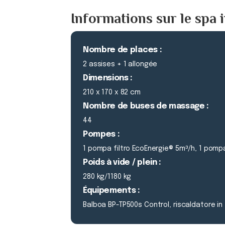
Informations sur le spa i
Nombre de places :
2 assises + 1 allongée
Dimensions :
210 x 170 x 82 cm
Nombre de buses de massage :
44
Pompes :
1 pompa filtro EcoEnergie® 5m³/h, 1 po
Poids à vide / plein :
280 kg/1180 kg
Équipements :
Balboa BP-TP500s Control, riscaldatore in