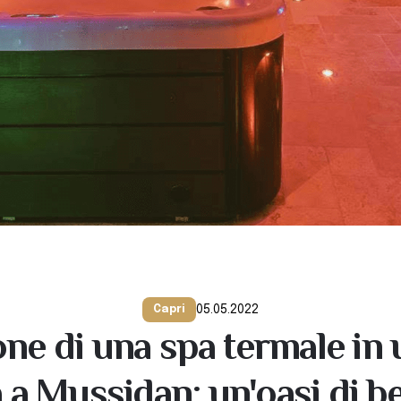
05.05.2022
Capri
ione di una spa termale in 
a a Mussidan: un'oasi di b