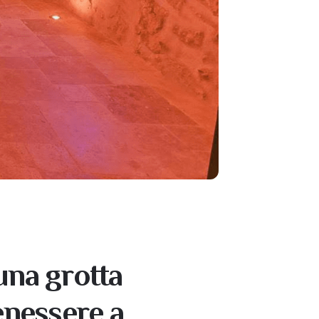
una grotta
enessere a