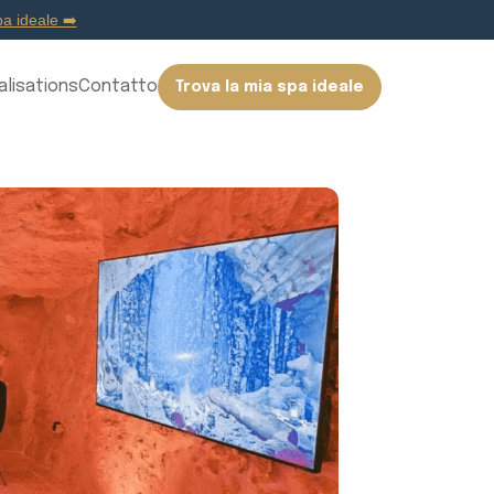
a ideale ➡️
alisations
Contatto
Trova la mia spa ideale