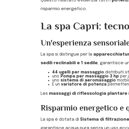
Questo risultato evidenzia tutti i
potenzi
risparmio energetico.
La spa Capri: tecno
Un'esperienza sensorial
La spa si distingue per la
apparecchiature
sedili reclinabili e 1 sedile
, garantisce u
44 ugelli per massaggio
distribuiti 
uno
Pompa per massaggio 3 hp
per j
uno
sistema di aeromasaggio
morbid
E un
variatore di potenza
permettend
Les
massaggi di riflessologia plantare
Risparmio energetico e q
La spa è dotata di
Sistema di filtrazion
garantisce acqua pura senza un uso ecces