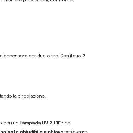
combinare prestazioni, comfort e
usa benessere per due o tre. Con il suo
2
lando la circolazione.
to con un
Lampada UV PURE
che
solante chiudibile a chiave
assicurare