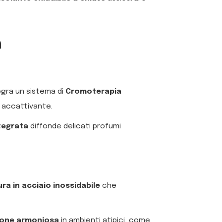
a
tegra un sistema di
Cromoterapia
 accattivante.
tegrata
diffonde delicati profumi
tura in acciaio inossidabile
che
ione armoniosa
in ambienti atipici, come