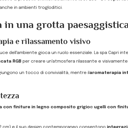
 anche in ambienti trogloditici.
 in una grotta paesaggistic
pia e rilassamento visivo
luce dell'ambiente gioca un ruolo essenziale. La spa Capri in
scata RGB
per creare un'atmosfera rilassante e visivamente
ungono un tocco di convivialità, mentre il
aromaterapia in
stezza
la con finiture in legno composito grigio
e
ugelli con fini
 82 cm) e il suo design contemporaneo consentono
integraz