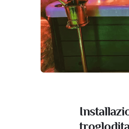
Installaz
troglodit