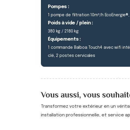
Pompes :
1 pompe de filtration 10m³/h EcoEnergi
Poids à vide / plein :
380 kg / 2180 kg
Équipements :
1 commande Balboa Touch4 avec wifi inté
clé, 2 postes cervicales
Vous aussi, vous souhaite
Transformez votre extérieur en un vérit
installation professionnelle, et service a