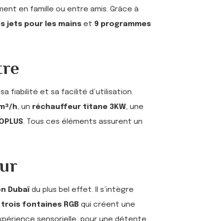
oment en famille ou entre amis. Grâce à
s jets pour les mains
et
9 programmes
tre
a fiabilité et sa facilité d’utilisation.
 m³/h
, un
réchauffeur titane 3KW
, une
SOPLUS
. Tous ces éléments assurent un
eur
on Dubaï
du plus bel effet. Il s’intègre
t
trois fontaines RGB
qui créent une
expérience sensorielle, pour une détente