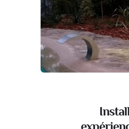
Insta
expérienc