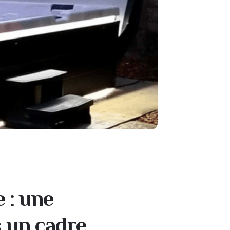
 : une
s un cadre