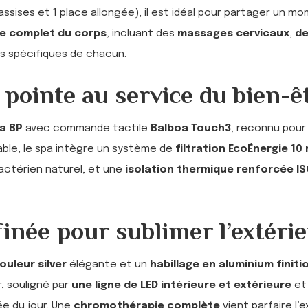
assises et 1 place allongée), il est idéal pour partager un m
e complet du corps
, incluant des
massages cervicaux
,
de
s spécifiques de chacun.
 pointe au service du bien-ê
a BP
avec commande tactile
Balboa Touch3
, reconnu pour s
hable, le spa intègre un système de
filtration EcoÉnergie 10
actérien naturel, et une
isolation thermique renforcée I
inée pour sublimer l’extéri
ouleur silver
élégante et un
habillage en aluminium finiti
, souligné par
une ligne de LED intérieure et extérieure
e
e du jour. Une
chromothérapie complète
vient parfaire l’