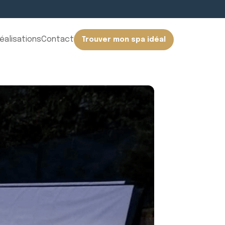
éalisations
Contact
Trouver mon spa idéal