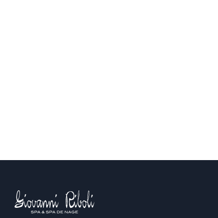
d’opérations de crédit à la consommation en leurs
qualités d’intermédiaires de crédit non exclusif de Financo
et sans agir en qualité de Prêteur. Cet intermédiaire de
crédit peut également être soumis au statut
d’Intermédiaire en Opérations de Banque et Service de
Paiement (IOBSP) dans ce cas son numéro
d’immatriculation à l’ORIAS (consultable sur www.orias.fr)
est affiché à l’accueil.